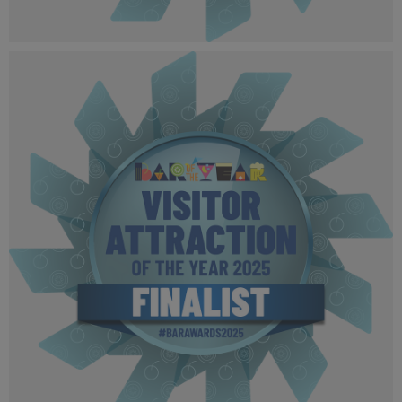
BOTYA 2025 - Finalist MPU (4).png
510 KB