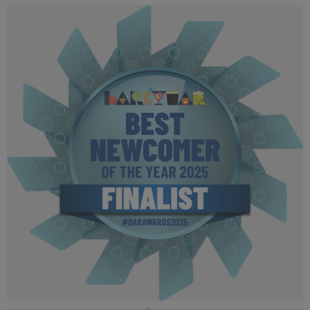
BOTYA 2025 - Finalist MPU (9).png
501 KB