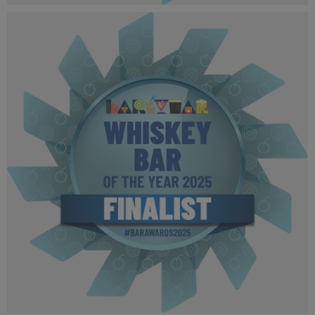
BOTYA 2025 - Finalist MPU (8).png
502 KB