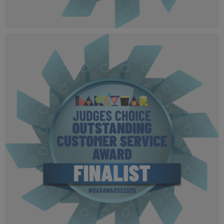
BOTYA 2025 - Finalist MPU (3).png
505 KB